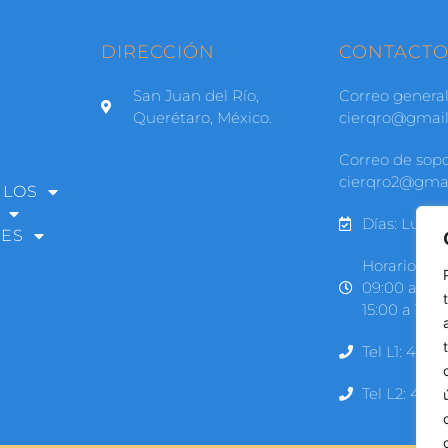
DIRECCIÓN
CONTACT
San Juan del Río,
Correo general
Querétaro, México.
cierqro@gmai
Correo de sopo
cierqro2@gma
ULOS
Días: Lunes
RES
Horarios:
09:00 a 14h
15:00 a 18:0
Tel L1: 427 
Tel L2: 427 