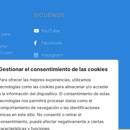
O
SIGUENOS
:
YouTube
l.com
Facebook
rte:
il.com
Instagram
 a Viernes
Gestionar el consentimiento de las cookies
Para ofrecer las mejores experiencias, utilizamos
00 -
tecnologías como las cookies para almacenar y/o acceder
0 hrs
a la información del dispositivo. El consentimiento de estas
tecnologías nos permitirá procesar datos como el
272 2991
comportamiento de navegación o las identificaciones
264 1296
únicas en este sitio. No consentir o retirar el
consentimiento, puede afectar negativamente a ciertas
características y funciones.