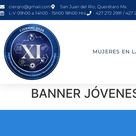
cierqro@gmail.com
San Juan del Río, Querétaro Mx.
L-V 09h00 a 14h00 - 15h00 18h00 Hrs.
427 272 2991 / 427 
MUJERES EN L
BANNER JÓVENES