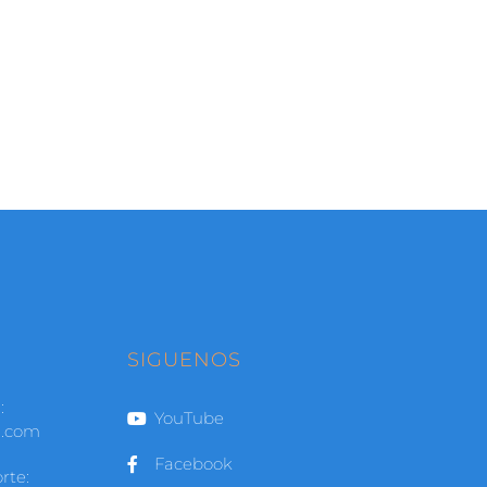
O
SIGUENOS
:
YouTube
l.com
Facebook
rte: