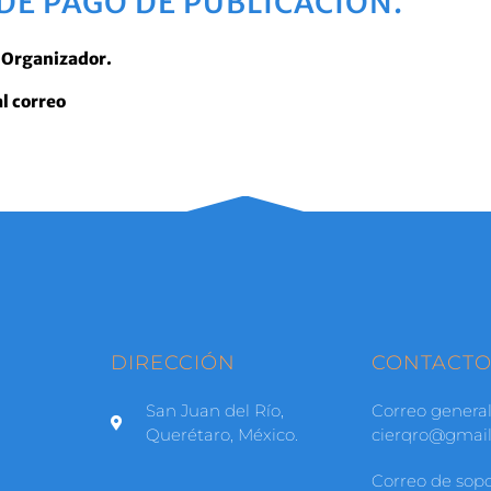
DE PAGO DE PUBLICACIÓN.
é Organizador.
al correo
DIRECCIÓN
CONTACT
San Juan del Río,
Correo general
Querétaro, México.
cierqro@gmai
Correo de sopo