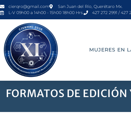
cierqro@gmail.com
San Juan del Río, Querétaro Mx.
L-V 09h00 a 14h00 - 15h00 18h00 Hrs.
427 272 2991 / 427 
MUJERES EN L
FORMATOS DE EDICIÓN