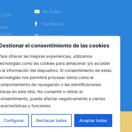
:
YouTube
l.com
Facebook
rte:
il.com
Instagram
Gestionar el consentimiento de las cookies
 a Viernes
Para ofrecer las mejores experiencias, utilizamos
tecnologías como las cookies para almacenar y/o acceder
00 -
a la información del dispositivo. El consentimiento de estas
0 hrs
tecnologías nos permitirá procesar datos como el
272 2991
comportamiento de navegación o las identificaciones
únicas en este sitio. No consentir o retirar el
264 1296
consentimiento, puede afectar negativamente a ciertas
características y funciones.
POLÍTICA DE PRIVACIDAD
Configurar
Rechazar todas
Aceptar todas