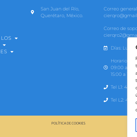
San Juan del Río,
Correo general
Querétaro, México.
cierqro@gmai
Correo de sopo
cierqro2@gma
ULOS
Días: Lunes
RES
Horarios:
09:00 a 14h
15:00 a 18:0
Tel L1: 427 
Tel L2: 427 
POLÍTICA DE COOKIES