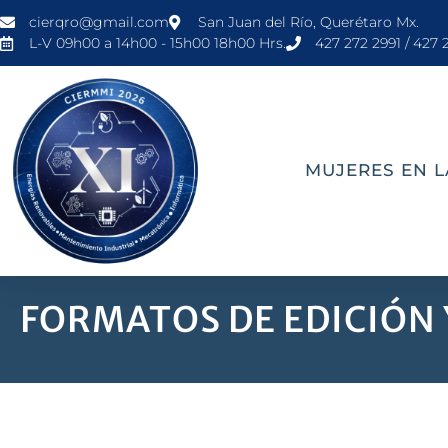
cierqro@gmail.com
San Juan del Río, Querétaro Mx.
L-V 09h00 a 14h00 - 15h00 18h00 Hrs.
427 272 2991 / 427 
MUJERES EN L
FORMATOS DE EDICIÓN