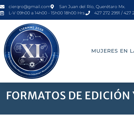
cierqro@gmail.com
San Juan del Río, Querétaro Mx.
L-V 09h00 a 14h00 - 15h00 18h00 Hrs.
427 272 2991 / 427 
MUJERES EN L
FORMATOS DE EDICIÓN