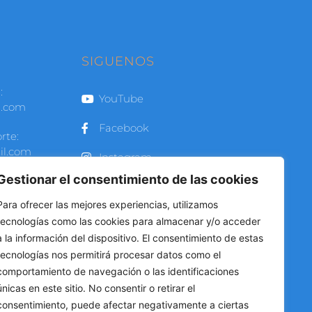
O
SIGUENOS
:
YouTube
l.com
Facebook
rte:
il.com
Instagram
Gestionar el consentimiento de las cookies
 a Viernes
Para ofrecer las mejores experiencias, utilizamos
tecnologías como las cookies para almacenar y/o acceder
00 -
a la información del dispositivo. El consentimiento de estas
0 hrs
tecnologías nos permitirá procesar datos como el
272 2991
comportamiento de navegación o las identificaciones
únicas en este sitio. No consentir o retirar el
264 1296
consentimiento, puede afectar negativamente a ciertas