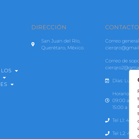
DIRECCIÓN
CONTACT
San Juan del Río,
Correo general
Querétaro, México.
cierqro@gmai
Correo de sopo
cierqro2@gma
ULOS
Días: Lunes
RES
Horarios:
09:00 a 14h
15:00 a 18:0
Tel L1: 427 
Tel L2: 427 