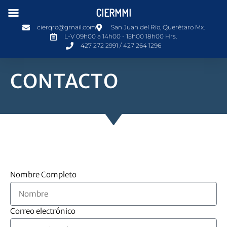
CIERMMI
cierqro@gmail.com
San Juan del Río, Querétaro Mx.
L-V 09h00 a 14h00 - 15h00 18h00 Hrs.
427 272 2991 / 427 264 1296
CONTACTO
Nombre Completo
Correo electrónico