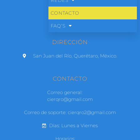
REDES
CONTACTO
FAQ’S
DIRECCIÓN
San Juan del Río, Querétaro, México.
CONTACTO
Correo general:
cierqro@gmail.com
Correo de soporte: cierqro2@gmail.com
Días: Lunes a Viernes
Horarios: