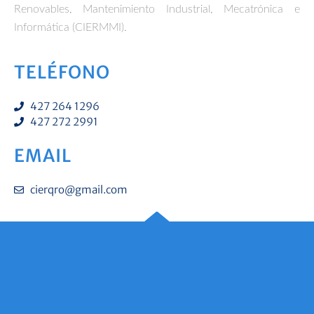
Renovables, Mantenimiento Industrial, Mecatrónica e
Informática (CIERMMI).
TELÉFONO
427 264 1296
427 272 2991
EMAIL
cierqro@gmail.com