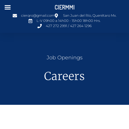
CIERMMI
cierqro@gmail.com
San Juan del Río, Querétaro Mx.
L-V 09h00 a 14h00 - 15h00 18h00 Hrs.
427 272 2991 / 427 264 1296
Job Openings
Careers