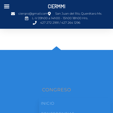
CIERMMI
cierqro@gmail.com
San Juan del Río, Querétaro Mx.
L-V 09h00 a 14h00 - 15h00 18h00 Hrs.
427 272 2991 / 427 264 1296
CONGRESO
INICIO